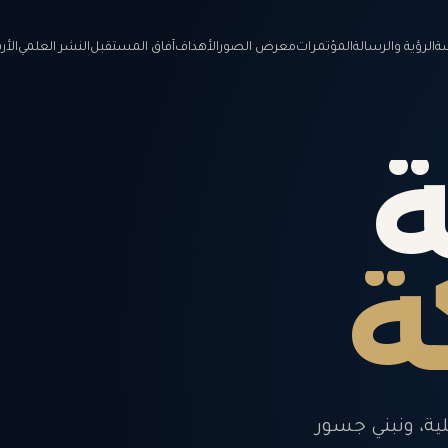
ة
الرؤية والرسالة
المؤتمرات
معرض الصور
الأهداف
آفاق المستقبل
النشر العلمي
الأ
ة
ة
لية، ونبني جسور