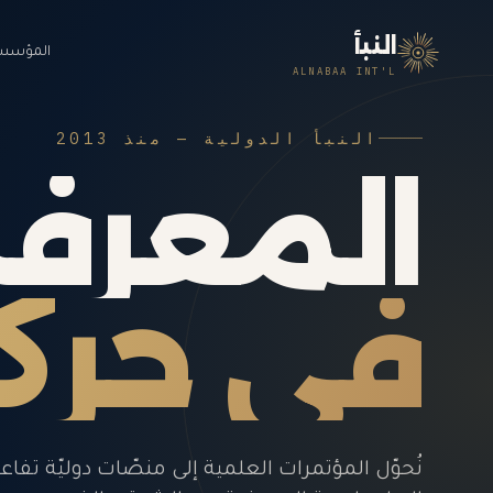
النبأ
المؤسس
ALNABAA INT'L
النبأ الدولية — منذ 2013
المعرف
في حرك
نُحوّل المؤتمرات العلمية إلى منصّات دوليّة تفاع