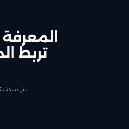
المعرفة ت
تربط ا
نبني شبكة حيّ