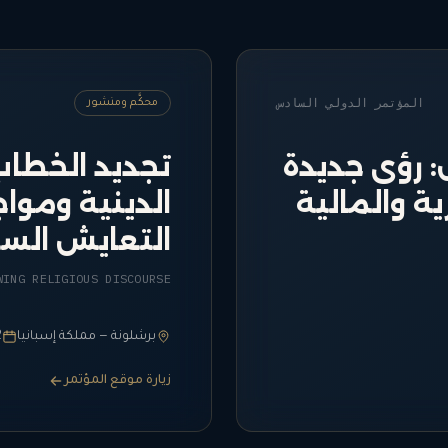
المؤتمر الدولي
السادس
محكَّم ومنشور
: رؤى جديدة
تجديد الخطاب 
ية والمالية
الدينية وموا
التعايش الس
WING RELIGIOUS DISCOURSE
برشلونة — مملكة إسبانيا
02 
زيارة موقع المؤتمر