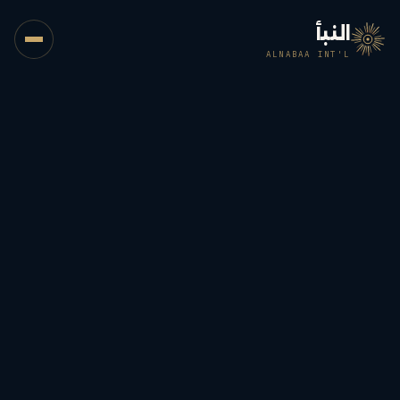
النبأ
ALNABAA INT'L