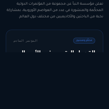
تعلن مؤسسة النبأ عن مجموعة من المؤتمرات الدولية
المحكّمة والمنشورة في عدد من العواصم الأوروبية، بمشاركة
نخبة من الباحثين والأكاديميين من مختلف دول العالم.
المؤتمر
السادس
محكَّم ومنشور
التحول الرقمي في الأعمال:
رؤى جديدة للتنمية
الاقتصادية والإدارية
والمالية
DIGITAL TRANSFORMATION IN BUSINESS
02 – 05 نوفمبر 2026
برشلونة — مملكة إسبانيا